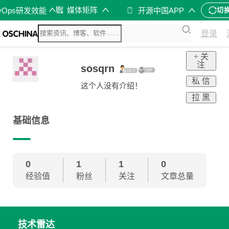
媒体矩阵
vOps研发效能
开源中国APP
切
登录
+ 关
注
sosqrn
私 信
这个人没有介绍！
拉 黑
基础信息
0
1
1
0
经验值
粉丝
关注
文章总量
技术雷达