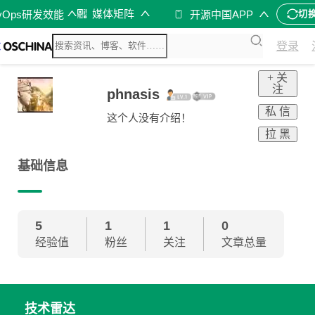
媒体矩阵
vOps研发效能
开源中国APP
切
登录
+ 关
注
phnasis
私 信
这个人没有介绍！
拉 黑
基础信息
5
1
1
0
经验值
粉丝
关注
文章总量
技术雷达