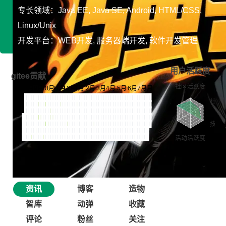
专长领域：Java EE, Java SE, Android, HTML/CSS,
Linux/Unix
开发平台：WEB开发, 服务器端开发, 软件开发管理
用户活跃度
gitee贡献
资讯
博客
造物
智库
动弹
收藏
评论
粉丝
关注