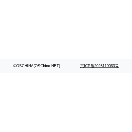
©OSCHINA(OSChina.NET)
京ICP备2025119063号