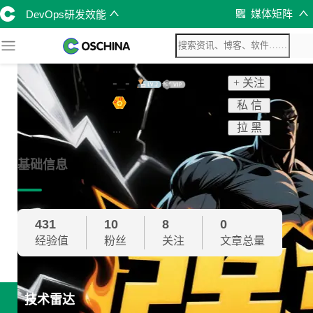
媒体矩阵
DevOps研发效能
-_-
+ 关注
私 信
拉 黑
...
基础信息
431
10
8
0
经验值
粉丝
关注
文章总量
技术雷达