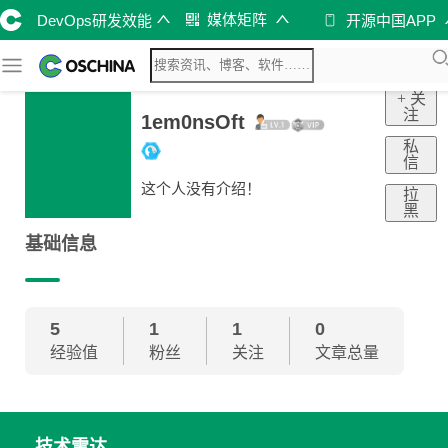
媒体矩阵
DevOps研发效能
开源中国APP
+ 关
注
1em0nsOft
私
信
这个人没有介绍！
拉
黑
基础信息
5
1
1
0
经验值
粉丝
关注
文章总量
技术雷达