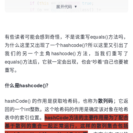
if
 (
this
 == o) 
return
true
;

展开代码
▼
if
 (o == 
null
 || getClass() != 
o.getClass()) 
return
false
;

EqualsDemo
that
=
 (EqualsDemo) o;

有些读者可能会感到奇怪，不是说重写equals()方法吗，
if
 (name != 
null
 ? 
为什么这里又出现了一个hashcode()?所以这里又引出了
!name.equals(that.name) : that.name != 
null
) 
我们的另一个主角hashcode()方法，当我们重写了
return
false
;

equals()方法后，它就一定会出现，也会“吵着“自己也要被
return
 info != 
null
 ? 
info.equals(that.info) : that.info == 
null
;

重写。
    }

什么是hashcode()？
@Override
public
int
hashCode
()
 {

hashCode() 的作用是获取哈希码，也称为
散列码
；它返
int
result
=
 name != 
null
 ? 
name.hashCode() : 
0
;

回的一个int整数。这个哈希码的作用是确定该对象在哈希
        result = 
31
 * result + (info != 
null
 ? 
表中的索引位置。
hashCode方法的主要作用是为了配合
info.hashCode() : 
0
);

基于散列的集合一起正常运行，这样的散列集合包括
return
 result;
