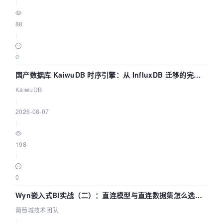
|
88
|
0
国产数据库 KaiwuDB 时序引擎：从 InfluxDB 迁移的完整
技术路径
KaiwuDB
|
2026-08-07
|
198
|
0
Wyn嵌入式BI实战（二）：直连模型与直连数据集怎么选，
参数为什么不生效？| 葡萄城技术团队
葡萄城技术团队
|