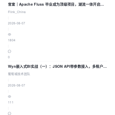
官宣｜Apache Fluss 毕业成为顶级项目，湖流一体开启
Agentic Lake 全面实时化时代
Flink_China
|
2026-08-07
|
1804
|
0
Wyn嵌入式BI实战（一）：JSON API带参数接入，多租户数
据源配置指南 | 葡萄城技术团队
葡萄城技术团队
|
2026-08-07
|
111
|