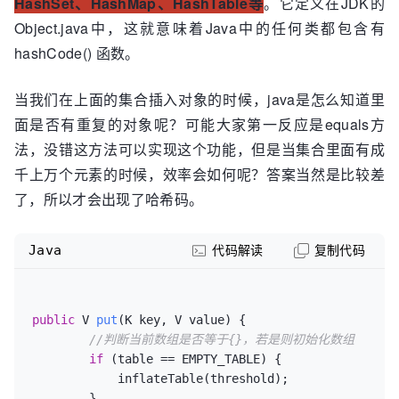
HashSet、HashMap、HashTable等
。它定义在JDK的
    }

}
Object.java中，这就意味着Java中的任何类都包含有
hashCode() 函数。
当我们在上面的集合插入对象的时候，java是怎么知道里
面是否有重复的对象呢？可能大家第一反应是equals方
法，没错这方法可以实现这个功能，但是当集合里面有成
千上万个元素的时候，效率会如何呢？答案当然是比较差
了，所以才会出现了哈希码。
Java
代码解读
复制代码
public
 V 
put
(K key, V value)
 {

//判断当前数组是否等于{}，若是则初始化数组
if
 (table == EMPTY_TABLE) {

            inflateTable(threshold);

        }
