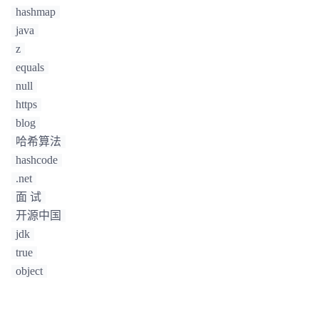
hashmap
java
z
equals
null
https
blog
哈希算法
hashcode
.net
面 试
开源中国
jdk
true
object