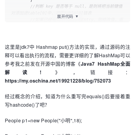
//判断 key 是否等于 null，是则将把当前键值
对添加进table[0]中，遍历table[0]链表
展开代码
▼
//如果已经有null为key的Entry，则修改值，返
回旧值，若无则直接添加。
if
 (key == 
null
)

return
 putForNullKey(value);

这里是jdk7中 Hashmap put()方法的实现，通过源码的注
//key不为null则计算hash
int
hash
=
 hash(key);

释可以看出执行的流程，需要更详细的了解HashMap可以
//搜索对应hash所在的table中的索引
参考我之前发在开源中国的博客《
Java7 HashMap全面
int
i
=
 indexFor(hash, table.length);

解读!
》，链接：
for
 (Entry<K,V> e = table[i]; e != 
null
; e = e.next) {

https://my.oschina.net/19921228/blog/752073
            Object k;

if
 (e.hash == hash && ((k = e.key) 
经过概念的介绍，知道为什么重写完equals()后要接着重
== key || key.equals(k))) {

写hashcode()了吧？
V
oldValue
=
 e.value;

                e.value = value;

                e.recordAccess(
this
);

People p1=new People("小明",18);
return
 oldValue;

            }
