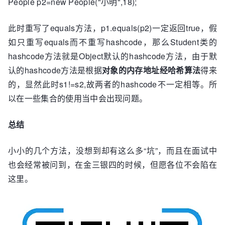
People p2=new People("小明",18);
        }

//修改次数
此时重写了equals方法，p1.equals(p2)一定返回true，假
        modCount++;

        addEntry(hash, key, value, i);

如只重写equals而不重写hashcode，那么Student类的
return
null
;

hashcode方法就是Object默认的hashcode方法，由于默
}
认的hashcode方法是根据
对象的内存地址经哈希算法
得来
的，显然此时s1!=s2,故两者的hashcode不一定相等。所
以在一些集合的使用当中会出现问题。
总结
小小的几个方法，没想到却有这么多“坑”，而且在面试中
也会经常被问到，在金三银四的时候，但愿各位不会陷在
这里。