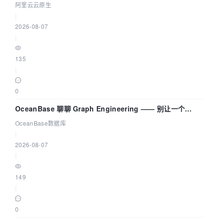
拓扑可视化构建 AI 流量治理底座
阿里云云原生
|
2026-08-07
|
135
|
0
OceanBase 聊聊 Graph Engineering —— 别让一个
Agent 既当运动员又
OceanBase数据库
|
2026-08-07
|
149
|
0