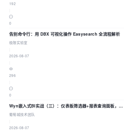
192
|
0
告别命令行：用 DBX 可视化操作 Easysearch 全流程解析
极限实验室
|
2026-08-07
|
296
|
0
Wyn嵌入式BI实战（三）：仪表板筛选器+报表查询面板，参
数联动全闭环
葡萄城技术团队
|
2026-08-07