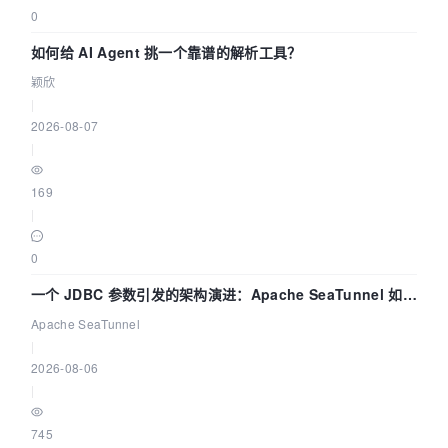
0
如何给 AI Agent 挑一个靠谱的解析工具？
颖欣
|
2026-08-07
|
169
|
0
一个 JDBC 参数引发的架构演进：Apache SeaTunnel 如何
解决数据同步中的“定时 Flush”难题
Apache SeaTunnel
|
2026-08-06
|
745