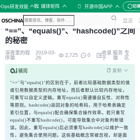
媒体矩阵
vOps研发效能
开源中国APP
切
登录
“==”、“equals()”、“hashcode()”之间
的秘密
深夜里的程
2019-03-
收录
服务
专
2,725
0
序猿
26
于
端
区
复制
"=="与"equals()"的区别在于，前者比较基础数据类型的值
或引用数据类型的内存地址，而后者默认比较内存地址，
可重写以自定义逻辑。重写equals()需遵循自反性、对称性
等原则。hashcode()返回对象的哈希码，用于哈希表确定
索引位置，与equals()配合确保集合操作效率。若只重写
equals()不重写hashcode()，可能导致集合中对象判断错
误。因此，重写equals()后必须重写hashcode()以维护一致
性，避免集合使用问题。这些基础概念常被忽视，却是面