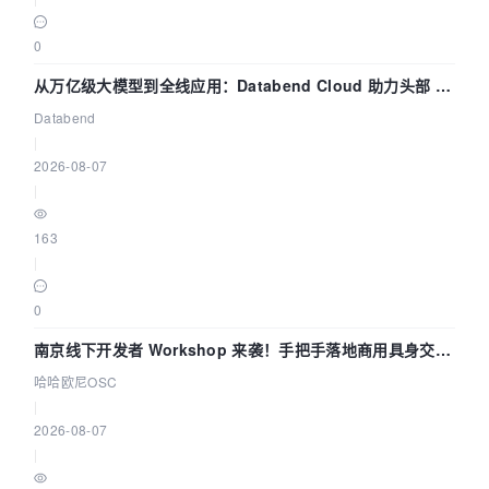
0
从万亿级大模型到全线应用：Databend Cloud 助力头部 AI
企业构建全链路 Trace 数据管道
Databend
|
2026-08-07
|
163
|
0
南京线下开发者 Workshop 来袭！手把手落地商用具身交互
智能 Agent 应用
哈哈欧尼OSC
|
2026-08-07
|