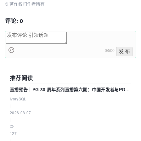
© 著作权归作者所有
评论: 0
0/500
发 布
推荐阅读
直播预告｜PG 30 周年系列直播第六期：中国开发者与PG内
核——我们改得动吗？我们贡献了什么？
IvorySQL
|
2026-08-07
|
127
|