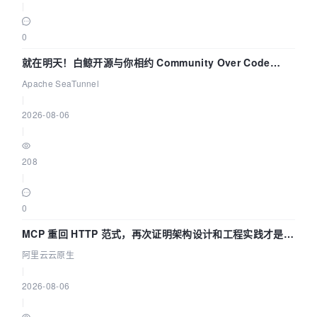
|
0
就在明天！白鲸开源与你相约 Community Over Code
Asia 2026 主题演讲！
Apache SeaTunnel
|
2026-08-06
|
208
|
0
MCP 重回 HTTP 范式，再次证明架构设计和工程实践才是稀
缺资源
阿里云云原生
|
2026-08-06
|