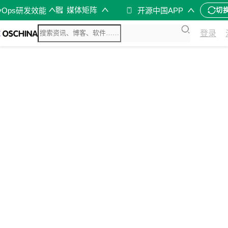
媒体矩阵
vOps研发效能
开源中国APP
切
登录