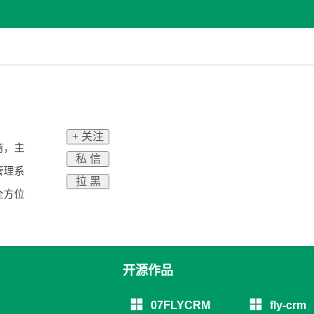
+ 关注
商，主
私 信
管理系
拉 黑
全方位
开源作品
07FLYCRM
fly-crm