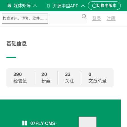
媒体矩阵
开源中国APP
切换老版本
登录
注册
基础信息
390
20
33
0
经验值
粉丝
关注
文章总量
07FLY-CMS-