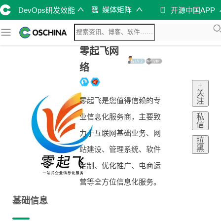
媒体矩阵
DevOps研发效能
开源中国APP
零起飞网
络
+
关
零起飞是您值得信赖的专
注
私
业信息化服务商，主要致
信
力于互联网基础业务、网
拉
黑
站建设、管理系统、软件
定制、优化推广、电商运
营等全方位信息化服务。
基础信息