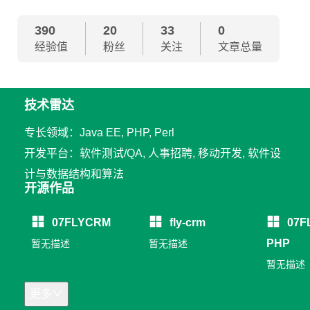
390
20
33
0
经验值
粉丝
关注
文章总量
技术雷达
专长领域：Java EE, PHP, Perl
开发平台：软件测试/QA, 人事招聘, 移动开发, 软件设
计与数据结构和算法
开源作品
07FLYCRM
fly-crm
07F
PHP
暂无描述
暂无描述
暂无描述
更多