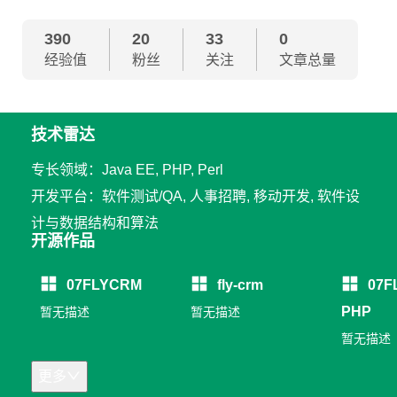
390
20
33
0
经验值
粉丝
关注
文章总量
技术雷达
专长领域：Java EE, PHP, Perl
开发平台：软件测试/QA, 人事招聘, 移动开发, 软件设
计与数据结构和算法
开源作品
07FLYCRM
fly-crm
07F
PHP
暂无描述
暂无描述
暂无描述
更多