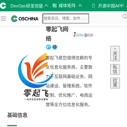
媒体矩阵
DevOps研发效能
开源中国APP
零起飞网
络
+
关
零起飞是您值得信赖的专
注
私
业信息化服务商，主要致
信
力于互联网基础业务、网
拉
黑
站建设、管理系统、软件
定制、优化推广、电商运
营等全方位信息化服务。
基础信息