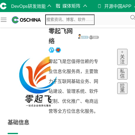
媒体矩阵
DevOps研发效能
开源中国APP
零起飞网
络
+
关
零起飞是您值得信赖的专
注
私
业信息化服务商，主要致
信
力于互联网基础业务、网
拉
黑
站建设、管理系统、软件
定制、优化推广、电商运
营等全方位信息化服务。
基础信息