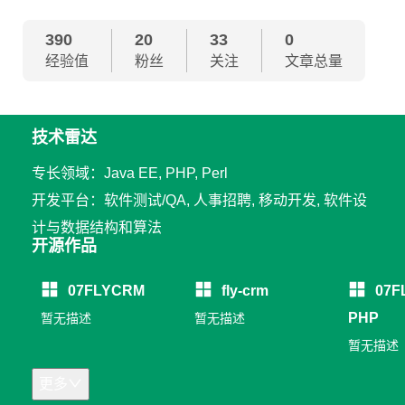
390
20
33
0
经验值
粉丝
关注
文章总量
技术雷达
专长领域：Java EE, PHP, Perl
开发平台：软件测试/QA, 人事招聘, 移动开发, 软件设
计与数据结构和算法
开源作品
07FLYCRM
fly-crm
07F
PHP
暂无描述
暂无描述
暂无描述
更多