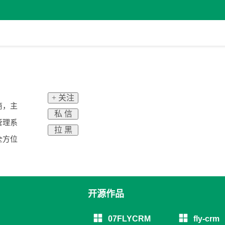
+ 关注
商，主
私 信
管理系
拉 黑
全方位
开源作品
07FLYCRM
fly-crm