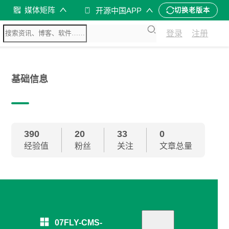
媒体矩阵
开源中国APP
切换老版本
登录
注册
基础信息
390
20
33
0
经验值
粉丝
关注
文章总量
07FLY-CMS-