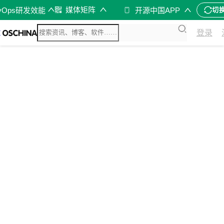
媒体矩阵
vOps研发效能
开源中国APP
切
登录